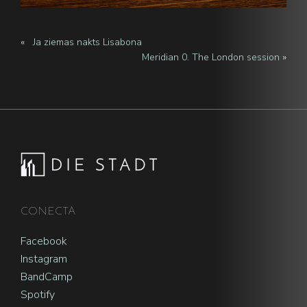
«
Ja ziemas nakts Lisabona
Meridian 0. The London session
»
Footer
CONECTA
Facebook
Instagram
BandCamp
Spotify