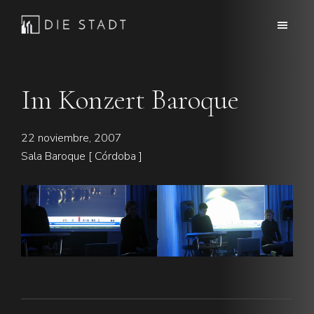
Saltar
Saltar
al
al
Die
Música
contenido
pie
Stadt
electrónica
principal
de
avanzada
página
Im Konzert Baroque
22 noviembre, 2007
Sala Baroque [ Córdoba ]