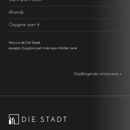
Steffi und Maren
4friends
Oxygène part 4
Música de Die Stadt
excepto
Oxygène part 4
de Jean-Michel Jarre.
Stadtlegende showcase
»
Footer